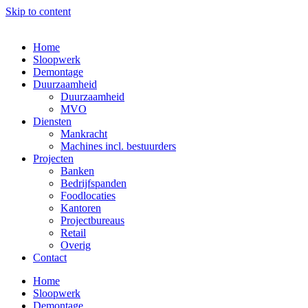
Skip to content
Home
Sloopwerk
Demontage
Duurzaamheid
Duurzaamheid
MVO
Diensten
Mankracht
Machines incl. bestuurders
Projecten
Banken
Bedrijfspanden
Foodlocaties
Kantoren
Projectbureaus
Retail
Overig
Contact
Home
Sloopwerk
Demontage