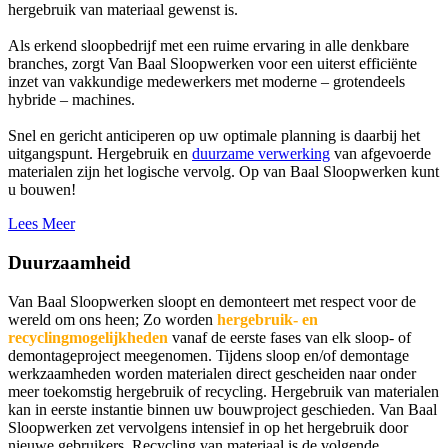
hergebruik van materiaal gewenst is.
Als erkend sloopbedrijf met een ruime ervaring in alle denkbare
branches, zorgt Van Baal Sloopwerken voor een uiterst efficiënte
inzet van vakkundige medewerkers met moderne – grotendeels
hybride – machines.
Snel en gericht anticiperen op uw optimale planning is daarbij het
uitgangspunt. Hergebruik en
duurzame verwerking
van afgevoerde
materialen zijn het logische vervolg. Op van Baal Sloopwerken kunt
u bouwen!
Lees Meer
Duurzaamheid
Van Baal Sloopwerken sloopt en demonteert met respect voor de
wereld om ons heen; Zo worden
hergebruik- en
recyclingmogelijkheden
vanaf de eerste fases van elk sloop- of
demontageproject meegenomen. Tijdens sloop en/of demontage
werkzaamheden worden materialen direct gescheiden naar onder
meer toekomstig hergebruik of recycling. Hergebruik van materialen
kan in eerste instantie binnen uw bouwproject geschieden. Van Baal
Sloopwerken zet vervolgens intensief in op het hergebruik door
nieuwe gebruikers. Recycling van materiaal is de volgende